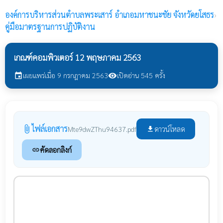
องค์การบริหารส่วนตำบลพระเสาร์
อำเภอมหาชนะชัย จังหวัดยโสธร
›
คู่มือมาตรฐานการปฏิบัติงาน
เกณฑ์คอมพิวเตอร์ 12 พฤษภาคม 2563
เผยแพร่เมื่อ 9 กรกฎาคม 2563
เปิดอ่าน 545 ครั้ง
event
visibility
ไฟล์เอกสาร
attach_file
ดาวน์โหลด
Mte9dwZThu94637.pdf
file_download
คัดลอกลิงก์
link