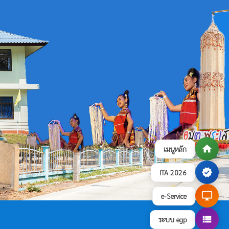
home
เมนูหลัก
verified
ITA 2026
desktop_windows
e-Service
view_list
ระบบ egp