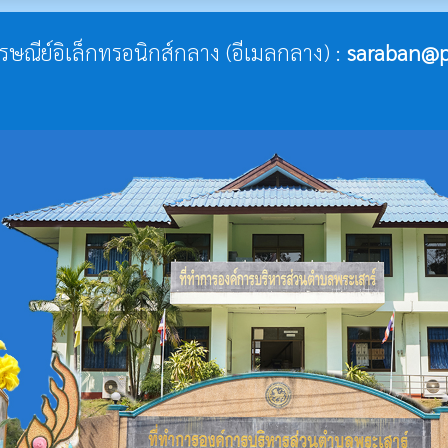
ไปรษณีย์อิเล็กทรอนิกส์กลาง (อีเมลกลาง) :
saraban@p